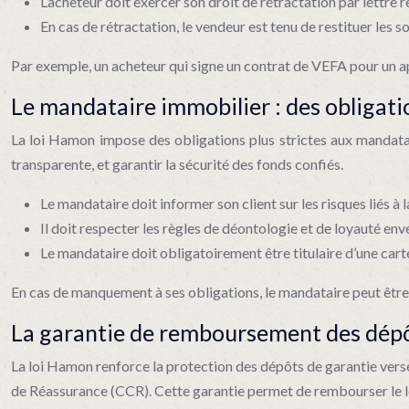
L’acheteur doit exercer son droit de rétractation par lettr
En cas de rétractation, le vendeur est tenu de restituer les 
Par exemple, un acheteur qui signe un contrat de VEFA pour un ap
Le mandataire immobilier : des obligat
La loi Hamon impose des obligations plus strictes aux mandatair
transparente, et garantir la sécurité des fonds confiés.
Le mandataire doit informer son client sur les risques liés à 
Il doit respecter les règles de déontologie et de loyauté enve
Le mandataire doit obligatoirement être titulaire d’une cart
En cas de manquement à ses obligations, le mandataire peut êtr
La garantie de remboursement des dépôts
La loi Hamon renforce la protection des dépôts de garantie versé
de Réassurance (CCR). Cette garantie permet de rembourser le loc