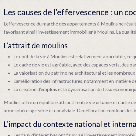
Les causes de l’effervescence : un co
L’effervescence du marché des appartements à Moulins ne résulte p
favorisant ainsi l’investissement immobilier à Moulins. La qualit
L’attrait de moulins
Le coût de la vie à Moulins est relativement abordable, ce qu
Le cadre de vie est agréable, avec des espaces verts, des parc
La valorisation du patrimoine architectural et les nombreux é
L’amélioration des infrastructures, notamment en matière de t
La création d’emplois et la dynamisation du tissu économique 
Moulins offre un équilibre attractif entre vie urbaine et cadre de
atmosphère agréable et conviviale. L’amélioration continue des in
L’impact du contexte national et intern
Les taux d’intérêt bas ont favorisé l’investissement immobili