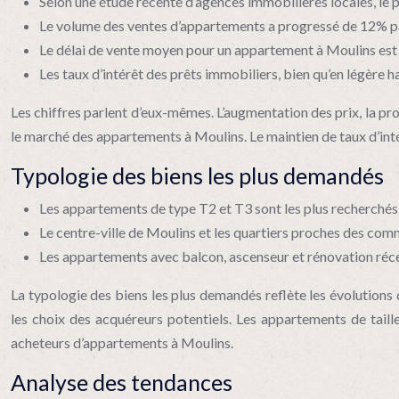
Selon une étude récente d’agences immobilières locales, le
Le volume des ventes d’appartements a progressé de 12% par 
Le délai de vente moyen pour un appartement à Moulins est ac
Les taux d’intérêt des prêts immobiliers, bien qu’en légère hau
Les chiffres parlent d’eux-mêmes. L’augmentation des prix, la pr
le marché des appartements à Moulins. Le maintien de taux d’intér
Typologie des biens les plus demandés
Les appartements de type T2 et T3 sont les plus recherchés, 
Le centre-ville de Moulins et les quartiers proches des co
Les appartements avec balcon, ascenseur et rénovation récen
La typologie des biens les plus demandés reflète les évolutions
les choix des acquéreurs potentiels. Les appartements de tail
acheteurs d’appartements à Moulins.
Analyse des tendances