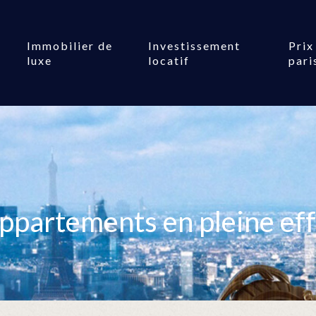
Immobilier de
Investissement
Prix
luxe
locatif
pari
appartements en pleine ef