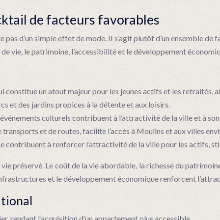
cktail de facteurs favorables
as d’un simple effet de mode. Il s’agit plutôt d’un ensemble de fac
é de vie, le patrimoine, l’accessibilité et le développement économ
i constitue un atout majeur pour les jeunes actifs et les retraités, 
s et des jardins propices à la détente et aux loisirs.
vénements culturels contribuent à l’attractivité de la ville et à so
ransports et de routes, facilite l’accès à Moulins et aux villes env
contribuent à renforcer l’attractivité de la ville pour les actifs, 
 vie préservé. Le coût de la vie abordable, la richesse du patrimoi
frastructures et le développement économique renforcent l’attractiv
ational
er, rendant l’acquisition d’un appartement plus accessible.