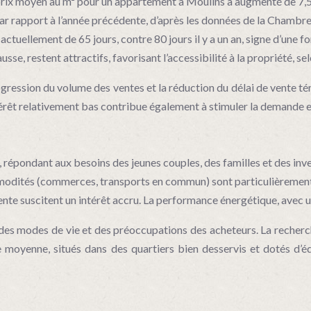
 prix moyen au m² pour un appartement à Moulins a augmenté de 7,5
rapport à l’année précédente, d’après les données de la Chambre d
tuellement de 65 jours, contre 80 jours il y a un an, signe d’une 
sse, restent attractifs, favorisant l’accessibilité à la propriété, sel
ogression du volume des ventes et la réduction du délai de vente t
êt relativement bas contribue également à stimuler la demande et à
répondant aux besoins des jeunes couples, des familles et des inves
mmodités (commerces, transports en commun) sont particulièrement
te suscitent un intérêt accru. La performance énergétique, avec un
 des modes de vie et des préoccupations des acheteurs. La recher
le moyenne, situés dans des quartiers bien desservis et dotés d’