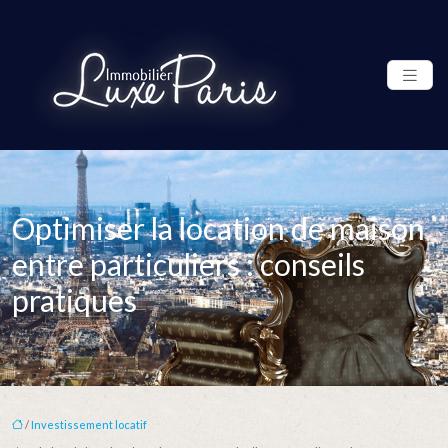
Optimiser la location de maison
entre particuliers : conseils
pratiques
/
Investissement locatif