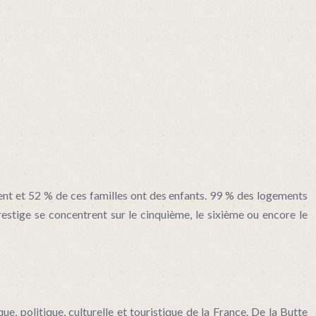
ent et 52 % de ces familles ont des enfants. 99 % des logements
estige se concentrent sur le cinquième, le sixième ou encore le
, politique, culturelle et touristique de la France. De la Butte