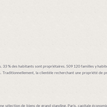
. 33 % des habitants sont propriétaires. 509 120 familles y habit
Traditionnellement, la clientèle recherchant une propriété de pr
 sélection de biens de grand standing. Paris, capitale économique