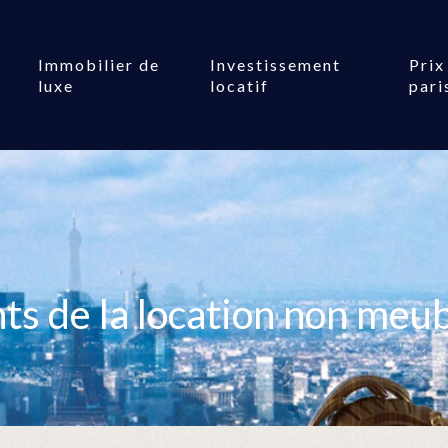
Immobilier de
Investissement
Prix
luxe
locatif
pari
ts de la location non meub