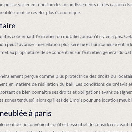
on puisse varier en fonction des arrondissements et des caractéris
 meublée peut se révéler plus économique.
taire
és concernant l’entretien du mobilier, puisqu’il n’y en a pas. Cel
n peut favoriser une relation plus sereine et harmonieuse entre le 
met au propriétaire de se concentrer sur l’entretien général du b
 généralement perçue comme plus protectrice des droits du locatair
nt en matière de résiliation du bail. Les conditions de préavis et
important de bien connaître ses droits et obligations avant de sign
s zones tendues), alors qu’il est de 1 mois pour une location meubl
meublée à paris
ement des inconvénients qu’il est essentiel de considérer avant de