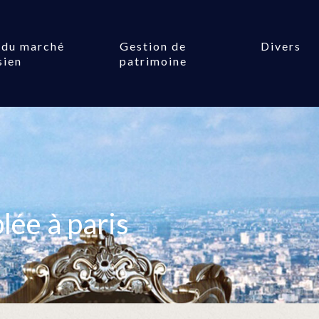
 du marché
Gestion de
Divers
sien
patrimoine
lée à paris