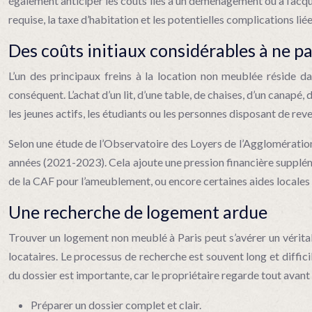
également anticiper les coûts liés à un déménagement ou à l’acqui
requise, la taxe d’habitation et les potentielles complications l
Des coûts initiaux considérables à ne pa
L’un des principaux freins à la location non meublée réside da
conséquent. L’achat d’un lit, d’une table, de chaises, d’un canapé
les jeunes actifs, les étudiants ou les personnes disposant de rev
Selon une étude de l’Observatoire des Loyers de l’Agglomératio
années (2021-2023). Cela ajoute une pression financière supplémen
de la CAF pour l’ameublement, ou encore certaines aides locales 
Une recherche de logement ardue
Trouver un logement non meublé à Paris peut s’avérer un véritab
locataires. Le processus de recherche est souvent long et diffici
du dossier est importante, car le propriétaire regarde tout avant
Préparer un dossier complet et clair.