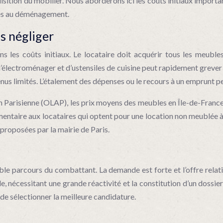
sition du mobilier. Nous aborderons ici les coûts initiaux important
iées au déménagement.
s négliger
ns les coûts initiaux. Le locataire doit acquérir tous les meubl
, d’électroménager et d’ustensiles de cuisine peut rapidement grever 
enus limités. L’étalement des dépenses ou le recours à un emprunt p
n Parisienne (OLAP), les prix moyens des meubles en Île-de-Fran
taire aux locataires qui optent pour une location non meublée à Pa
proposées par la mairie de Paris.
le parcours du combattant. La demande est forte et l’offre relat
le, nécessitant une grande réactivité et la constitution d’un doss
 de sélectionner la meilleure candidature.