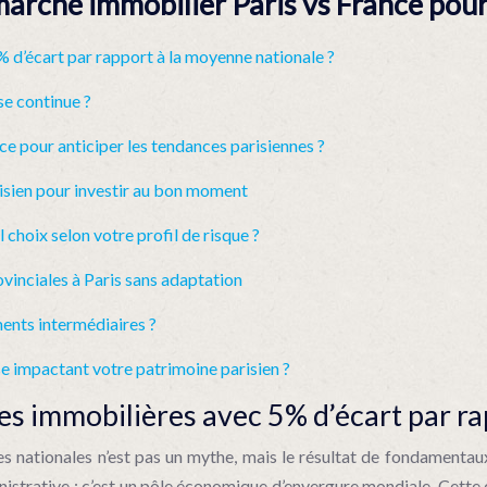
rché immobilier Paris vs France pour 
% d’écart par rapport à la moyenne nationale ?
se continue ?
 pour anticiper les tendances parisiennes ?
isien pour investir au bon moment
 choix selon votre profil de risque ?
ovinciales à Paris sans adaptation
ments intermédiaires ?
se impactant votre patrimoine parisien ?
es immobilières avec 5% d’écart par ra
ces nationales n’est pas un mythe, mais le résultat de fondament
ministrative ; c’est un pôle économique d’envergure mondiale. Cet