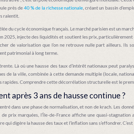
eule près de
40 % de la richesse nationale
, créant un bassin d’empl
 ralentit.
lée du cycle économique français. Le marché parisien est un march
en 2025, injecte des liquidités et soutient les prix, particulièrem
r de valorisation que l’on ne retrouve nulle part ailleurs. Ils so
ment patrimonial à long terme.
rente. Là où une hausse des taux d’intérêt nationaux peut paralyse
ques de la ville, combinée à cette demande multiple (locale, nationa
s rapides. Comprendre cette décorrélation structurelle est le prem
sent après 3 ans de hausse continue ?
 entré dans une phase de normalisation, et non de krach. Les donné
 de prix marquées, l’Île-de-France affiche une quasi-stagnation
ure qui digère la hausse des taux et l’inflation sans s’effondrer. C’