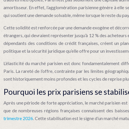
amortisseur. En effet, l’agglomération parisienne génère à elle s
qui soutient une demande solvable, même lorsque le reste du pays
Cette solidité est renforcée par une demande exogène et décorré
étrangers, qui devraient représenter jusqu’à 12 % des acheteurs 
dépendants des conditions de crédit françaises, créent un planche
politique et la sécurité juridique qu’elle offre pour un investisse
L’élasticité du marché parisien est donc fondamentalement diffé
Paris. La rareté de l’offre, contrainte par les limites géographi
sont historiquement moins profondes et les cycles de reprise plu
Pourquoi les prix parisiens se stabili
Après une période de forte appréciation, le marché parisien est
que de nombreuses régions françaises connaissent des baisses
trimestre 2026
. Cette stabilisation est le signe d’un marché mat