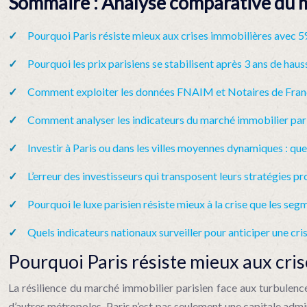
Sommaire : Analyse comparative du ma
Pourquoi Paris résiste mieux aux crises immobilières avec 5
Pourquoi les prix parisiens se stabilisent après 3 ans de haus
Comment exploiter les données FNAIM et Notaires de France
Comment analyser les indicateurs du marché immobilier par
Investir à Paris ou dans les villes moyennes dynamiques : quel
L’erreur des investisseurs qui transposent leurs stratégies pr
Pourquoi le luxe parisien résiste mieux à la crise que les seg
Quels indicateurs nationaux surveiller pour anticiper une cri
Pourquoi Paris résiste mieux aux cris
La résilience du marché immobilier parisien face aux turbulen
d’autres métropoles, Paris n’est pas seulement une capitale ad