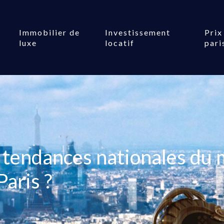
Immobilier de
Investissement
Prix
luxe
locatif
pari
 tendances nationales du 
Paris ?