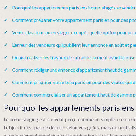
Pourquoi les appartements parisiens home-stagés se vendent
Comment préparer votre appartement parisien pour des photo
Vente classique ou en viager occupé : quelle option pour un p
L’erreur des vendeurs qui publient leur annonce en août et per
Quand réaliser les travaux de rafraîchissement avant la mise
Comment rédiger une annonce d’appartement haut de gamme 
Comment préparer votre bien parisien pour des visites qui 
Comment commercialiser un appartement haut de gamme paris
Pourquoi les appartements parisiens 
Le home staging est souvent perçu comme un simple « relooking » 
L’objectif n’est pas de décorer selon vos goûts, mais de neutral
paradoxalement empêcher cette projection s’il est trop personna