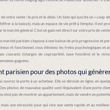
e votre vente : le prix et le délai. Un bien qui suscite un « coup 
chiffrer à la baisse), mais un espace de vie prêt à l’emploi. Il est 
r le marché général. C’est un gain net direct sur votre prix de vente 
ur le marché parisien s’expose à une baisse de prix progressive et p
eux et fonctionnel, vous éliminez les freins psychologiques et ac
rais courants (charges de copropriété, taxe foncière) et le stres
 semaines gagnées.
arisien pour des photos qui génèrent 
s ouvrez la porte à un acheteur. Elle se déroule en ligne, en que
es photos de mauvaise qualité sont l’équivalent d’une porte d’ent
njeu n’est pas de montrer un appartement, mais de vendre un potentiel
mais une nécessité pour qui vise une vente rapide et au meilleur p