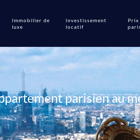
Immobilier de
Investissement
Prix
luxe
locatif
pari
partement parisien au mei