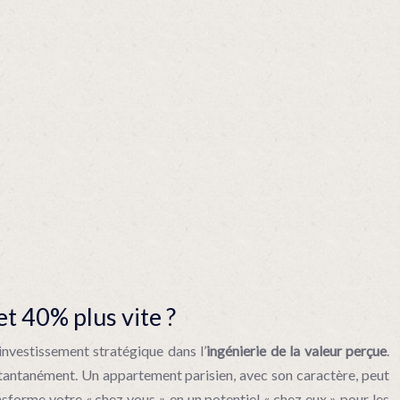
t 40% plus vite ?
 investissement stratégique dans l’
ingénierie de la valeur perçue
.
instantanément. Un appartement parisien, avec son caractère, peut
sforme votre « chez vous » en un potentiel « chez eux » pour les