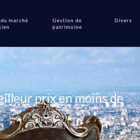
 du marché
Gestion de
Divers
sien
patrimoine
lleur prix en moins de