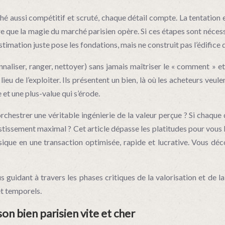
 aussi compétitif et scruté, chaque détail compte. La tentation es
e que la magie du marché parisien opère. Si ces étapes sont nécessai
imation juste pose les fondations, mais ne construit pas l’édifice 
naliser, ranger, nettoyer) sans jamais maîtriser le « comment » e
 lieu de l’exploiter. Ils présentent un bien, là où les acheteurs veu
e et une plus-value qui s’érode.
’orchestrer une véritable ingénierie de la valeur perçue ? Si chaqu
vestissement maximal ? Cet article dépasse les platitudes pour vous
ssique en une transaction optimisée, rapide et lucrative. Vous d
s guidant à travers les phases critiques de la valorisation et de
et temporels.
n bien parisien vite et cher