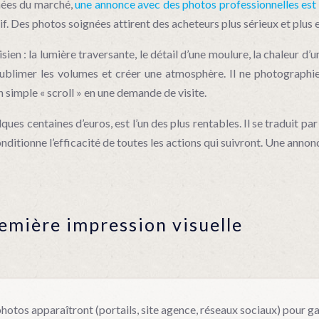
nées du marché,
une annonce avec des photos professionnelles est 
atif. Des photos soignées attirent des acheteurs plus sérieux et plus 
sien : la lumière traversante, le détail d’une moulure, la chaleur d’
 sublimer les volumes et créer une atmosphère. Il ne photographi
n simple « scroll » en une demande de visite.
ues centaines d’euros, est l’un des plus rentables. Il se traduit 
 conditionne l’efficacité de toutes les actions qui suivront. Une an
remière impression visuelle
 photos apparaîtront (portails, site agence, réseaux sociaux) pour ga