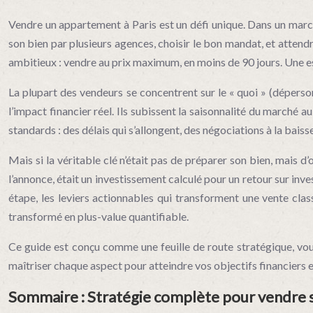
Vendre un appartement à Paris est un défi unique. Dans un marché
son bien par plusieurs agences, choisir le bon mandat, et attendr
ambitieux : vendre au prix maximum, en moins de 90 jours. Une est
La plupart des vendeurs se concentrent sur le « quoi » (déperson
l’impact financier réel. Ils subissent la saisonnalité du marché au
standards : des délais qui s’allongent, des négociations à la baiss
Mais si la véritable clé n’était pas de préparer son bien, mais d
l’annonce, était un investissement calculé pour un retour sur in
étape, les leviers actionnables qui transforment une vente cla
transformé en plus-value quantifiable.
Ce guide est conçu comme une feuille de route stratégique, vou
maîtriser chaque aspect pour atteindre vos objectifs financiers 
Sommaire : Stratégie complète pour vendre so